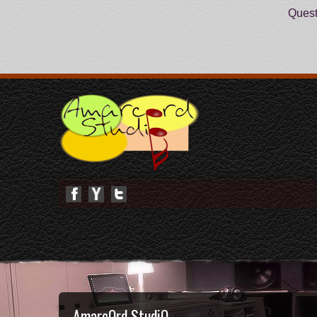
Questo
Home
Studio
Technical Data
Portfolio
Cont@ct
Utility
AmarcOrd
StudiO