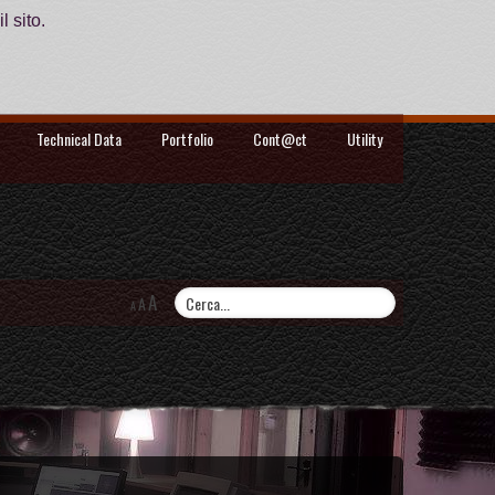
l sito.
Technical Data
Portfolio
Cont@ct
Utility
A
A
A